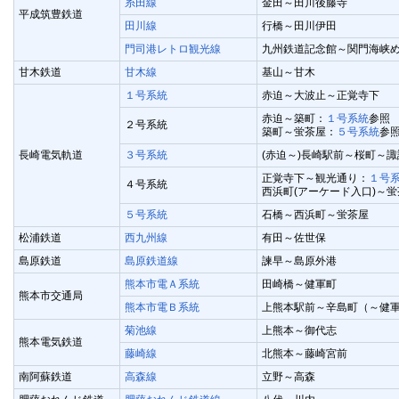
糸田線
金田～田川後藤寺
平成筑豊鉄道
田川線
行橋～田川伊田
門司港レトロ観光線
九州鉄道記念館～関門海峡
甘木鉄道
甘木線
基山～甘木
１号系統
赤迫～大波止～正覚寺下
赤迫～築町：
１号系統
参照
２号系統
築町～蛍茶屋：
５号系統
参
長崎電気軌道
３号系統
(赤迫～)長崎駅前～桜町～諏
正覚寺下～観光通り：
１号
４号系統
西浜町(アーケード入口)～
５号系統
石橋～西浜町～蛍茶屋
松浦鉄道
西九州線
有田～佐世保
島原鉄道
島原鉄道線
諫早～島原外港
熊本市電Ａ系統
田崎橋～健軍町
熊本市交通局
熊本市電Ｂ系統
上熊本駅前～辛島町（～健
菊池線
上熊本～御代志
熊本電気鉄道
藤崎線
北熊本～藤崎宮前
南阿蘇鉄道
高森線
立野～高森