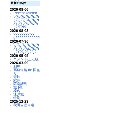
最新の15件
2026-08-06
RecentDeleted
ï¿?ï¿?ï¿?ï¿?ï¿?ï
¿?ï¿?ï¿?/ï¿?ï¿?ï
¿?ï¿?ï¿?ï¿?ï¿?ï
¿?Æ?Ï©
2026-08-03
????????/??
ų????????????
2026-07-30
ï¿?ï¿?ï¿?ï¿?ï¿?ï
¿?ï¿?ï¿?/ï¿?ï¿?ï
¿?Ý?ï¿?ï¿?ï¿?
2026-05-05
コメント/三江線
2026-03-09
相馬
高速道路 de 国盗
り
壱岐
駅弁
薩南諸島
城下町
榛名
江戸城
特別
2025-12-23
秋田自動車道