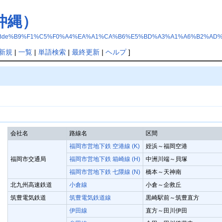
沖縄）
5%B4%C6%BBde%B9%F1%C5%F0%A4%EA%A1%CA%B6%E5%BD%A3%A1%A6%B2%
新規
|
一覧
|
単語検索
|
最終更新
|
ヘルプ
]
会社名
路線名
区間
福岡市営地下鉄 空港線 (K)
姪浜～福岡空港
福岡市交通局
福岡市営地下鉄 箱崎線 (H)
中洲川端～貝塚
福岡市営地下鉄 七隈線 (N)
橋本～天神南
北九州高速鉄道
小倉線
小倉～企救丘
筑豊電気鉄道
筑豊電気鉄道線
黒崎駅前～筑豊直方
伊田線
直方～田川伊田