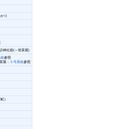
めかり
照
訪神社前(～蛍茶屋)
系統
参照
蛍茶屋：
５号系統
参照
軍町）