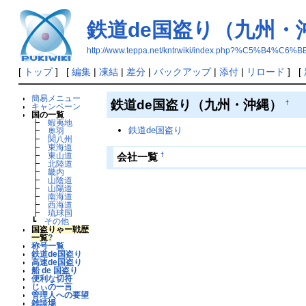
鉄道de国盗り（九州・
http://www.teppa.net/kntrwiki/index.php?%C
[
トップ
] [
編集
|
凍結
|
差分
|
バックアップ
|
添付
|
リロード
] [
簡易メニュー
鉄道de国盗り（九州・沖縄）
†
キャンペーン
国の一覧
┣
蝦夷地
鉄道de国盗り
┣
奥羽
┣
関八州
┣
東海道
†
会社一覧
┣
東山道
┣
北陸道
┣
畿内
┣
山陰道
┣
山陽道
┣
南海道
┣
西海道
┣
琉球国
┗
その他
国盗りゃー戦歴
一覧
?
称号一覧
鉄道de国盗り
高速de国盗り
船 de 国盗り
便利な切符
じぃの一言
管理人への要望
雑談場