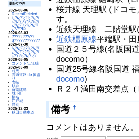
最新の15件
桜井線 天理駅 (ドコ
2026-08-06
RecentDeleted
す。
ï¿?ï¿?ï¿?ï¿?ï¿?ï
¿?ï¿?ï¿?/ï¿?ï¿?ï
¿?ï¿?ï¿?ï¿?ï¿?ï
近鉄天理線 二階堂駅(b
¿?Æ?Ï©
2026-08-03
近鉄橿原線
平端駅・田原
????????/??
ų????????????
2026-07-30
国道２５号線(名阪国
ï¿?ï¿?ï¿?ï¿?ï¿?ï
¿?ï¿?ï¿?/ï¿?ï¿?ï
¿?Ý?ï¿?ï¿?ï¿?
docomo）
2026-05-05
コメント/三江線
国道25号線名阪国道 福
2026-03-09
相馬
高速道路 de 国盗
docomo
)
り
壱岐
駅弁
Ｒ２４満田南交差点（Ｋ
薩南諸島
城下町
榛名
江戸城
特別
†
備考
2025-12-23
秋田自動車道
コメントはありません