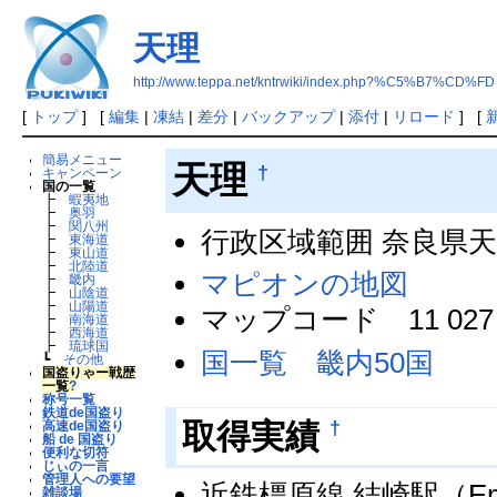
天理
http://www.teppa.net/kntrwiki/index.php?%C5%B7%CD%FD
[
トップ
] [
編集
|
凍結
|
差分
|
バックアップ
|
添付
|
リロード
] [
簡易メニュー
天理
†
キャンペーン
国の一覧
┣
蝦夷地
┣
奥羽
┣
関八州
行政区域範囲 奈良県
┣
東海道
┣
東山道
┣
北陸道
マピオンの地図
┣
畿内
┣
山陰道
┣
山陽道
マップコード 11 027 
┣
南海道
┣
西海道
┣
琉球国
国一覧 畿内50国
┗
その他
国盗りゃー戦歴
一覧
?
称号一覧
鉄道de国盗り
†
取得実績
高速de国盗り
船 de 国盗り
便利な切符
じぃの一言
管理人への要望
近鉄橿原線 結崎駅（Emp
雑談場