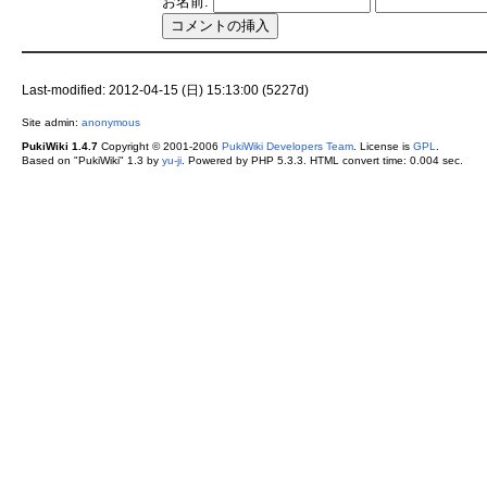
お名前:
Last-modified: 2012-04-15 (日) 15:13:00 (5227d)
Site admin:
anonymous
PukiWiki 1.4.7
Copyright © 2001-2006
PukiWiki Developers Team
. License is
GPL
.
Based on "PukiWiki" 1.3 by
yu-ji
. Powered by PHP 5.3.3. HTML convert time: 0.004 sec.