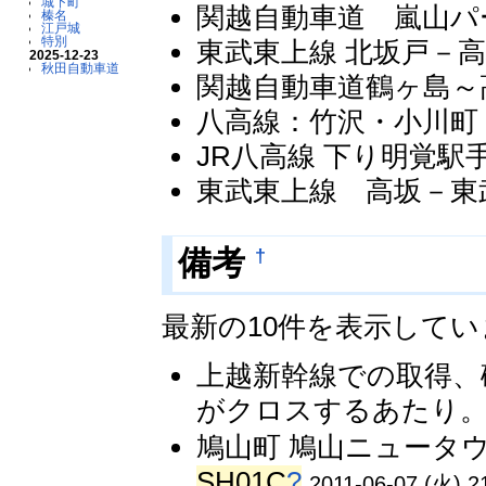
城下町
関越自動車道 嵐山パー
榛名
江戸城
特別
東武東上線 北坂戸－高坂 
2025-12-23
秋田自動車道
関越自動車道鶴ヶ島～高坂
八高線：竹沢・小川町・
JR八高線 下り明覚駅
東武東上線 高坂－東武竹
†
備考
最新の10件を表示して
上越新幹線での取得、
がクロスするあたり。 
鳩山町 鳩山ニュータウ
SH01C
?
2011-06-07 (火) 2