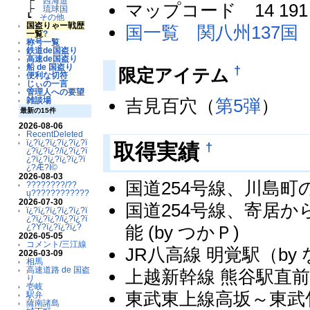
┣
西海道
マップコード 14 191 
┣
琉球国
┗
その他
国盗りゃー戦歴
国一覧 関八州137国
一覧
?
称号一覧
鉄道de国盗り
高速de国盗り
船 de 国盗り
†
限定アイテム
便利な切符
じぃの一言
管理人への要望
吉見百穴（
第5弾
）
雑談場
最新の15件
2026-08-06
RecentDeleted
ï¿?ï¿?ï¿?ï¿?ï¿?ï
†
取得実績
¿?ï¿?ï¿?/ï¿?ï¿?ï
¿?ï¿?ï¿?ï¿?ï¿?ï
¿?Æ?Ï©
2026-08-03
国道254号線、川島町の
????????/??
ų????????????
2026-07-30
国道254号線、寄居
ï¿?ï¿?ï¿?ï¿?ï¿?ï
¿?ï¿?ï¿?/ï¿?ï¿?ï
¿?Ý?ï¿?ï¿?ï¿?
能 (by つかＰ)
2026-05-05
コメント/三江線
JR八高線 明覚駅（by 
2026-03-09
相馬
高速道路 de 国盗
上越新幹線 熊谷駅直前
り
壱岐
東武東上線高坂～東武
駅弁
薩南諸島