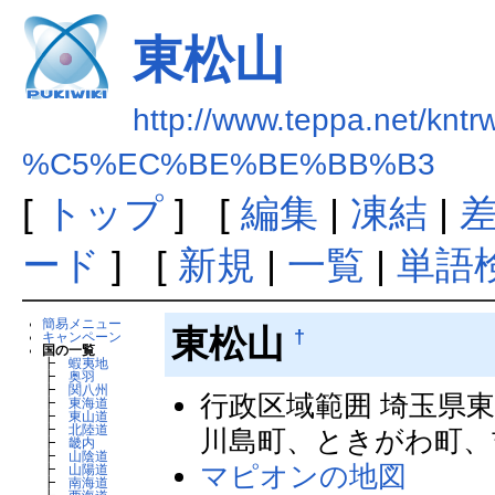
東松山
http://www.teppa.net/kntr
%C5%EC%BE%BE%BB%B3
[
トップ
] [
編集
|
凍結
|
ード
] [
新規
|
一覧
|
単語
簡易メニュー
東松山
†
キャンペーン
国の一覧
┣
蝦夷地
┣
奥羽
┣
関八州
行政区域範囲 埼玉県
┣
東海道
┣
東山道
┣
北陸道
川島町、ときがわ町、
┣
畿内
┣
山陰道
マピオンの地図
┣
山陽道
┣
南海道