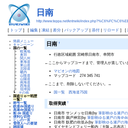
日南
http://www.teppa.net/kntrwiki/index.php?%C6%FC%C6%E
[
トップ
] [
編集
|
凍結
|
差分
|
バックアップ
|
添付
|
リロード
] [
簡易メニュー
日南
†
キャンペーン
国の一覧
┣
蝦夷地
行政区域範囲 宮崎県日南市、串間市
┣
奥羽
┣
関八州
┣
東海道
←ここからマップコードまで、管理人が直してい
┣
東山道
┣
北陸道
マピオンの地図
┣
畿内
マップコード 274 345 741
┣
山陰道
┣
山陽道
┣
南海道
←ここまで、削除しないでください。→
┣
西海道
┣
琉球国
国一覧 西海道75国
┗
その他
国盗りゃー戦歴
一覧
?
†
取得実績
称号一覧
鉄道de国盗り
高速de国盗り
日南市 サンメッセ日南(by
筆影映ゆる瀬戸の海
船 de 国盗り
便利な切符
日南市 鵜戸神宮(by
筆影映ゆる瀬戸の海＠do
じぃの一言
日南市 飫肥の街並み(by
筆影映ゆる瀬戸の海＠
管理人への要望
ダイヤモンドフェリー船内〔大阪→志布志〕
雑談場