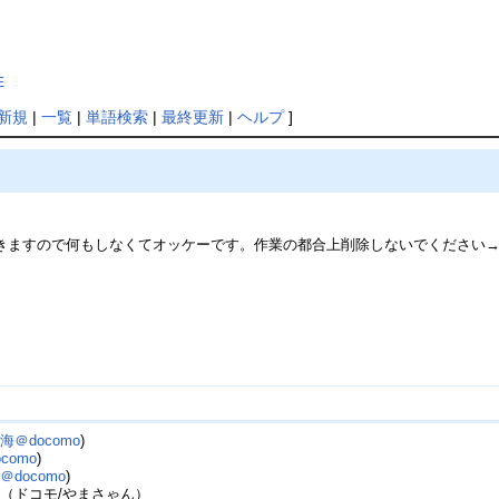
E
新規
|
一覧
|
単語検索
|
最終更新
|
ヘルプ
]
きますので何もしなくてオッケーです。作業の都合上削除しないでください
＠docomo
)
como
)
docomo
)
（ドコモ/やまさゃん）