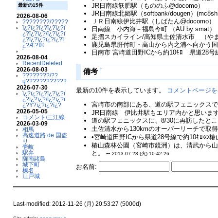
JR日南線飫肥駅（もののふ@docomo）
最新の15件
JR日南線北郷駅（softbank/dougen）(mc8shi
2026-08-06
ＪＲ日南線伊比井駅（しばたん@docomo）（
????????/??????????
ï¿?ï¿?ï¿?ï¿?ï¿?ï
日南線 小内海－福島今町 （AU by smat）
¿?ï¿?ï¿?/ï¿?ï¿?ï
足摺スカイライン/高知県土佐清水市 （やまさ
¿?ï¿?ï¿?ï¿?ï¿?ï
鹿児島県肝付町・高山から内之浦へ向かう国道4
¿?Æ?Ï©
'
日南市 宮崎道田野ICから約10ｷﾛ 県道2
2026-08-04
RecentDeleted
2026-08-03
†
備考
????????/??
ų????????????
2026-07-30
最新の10件を表示しています。
コメントページを
ï¿?ï¿?ï¿?ï¿?ï¿?ï
¿?ï¿?ï¿?/ï¿?ï¿?ï
宮崎市の南部にある、道の駅フェニックスで
¿?Ý?ï¿?ï¿?ï¿?
2026-05-05
JR日南線 伊比井駅もエリア内かと思いますが、so
コメント/三江線
道の駅フェニックスに、8/30に再訪したと
2026-03-09
土佐清水から130kmのオーバーリーチで取得
相馬
高速道路 de 国盗
•宮崎道田野ICから県道28号線で約10ｷﾛ
り
椿山森林公園（宮崎市鏡洲）は、清武から山
壱岐
駅弁
と。 --
2013-07-23 (火) 10:42:26
薩南諸島
城下町
お名前:
榛名
江戸城
Last-modified: 2012-11-26 (月) 20:53:27 (5000d)