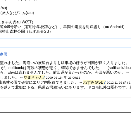
/au)
旅人(たびにん)/au）
ゃん@au W65T）
48号沿い（有明小学校跡など）、串間の電波を対岸盗り（au Android）
8号線椿山森林公園（ねずみ＠SB）
参照
盗れました。海沿いの展望台よりも駐車場のほうが日南が良く入りました。 -
ftbankは電波の状態が悪く、確認できませんでした。 -- (softbank/doug
ころ、日南は盗れませんでした。前回運が良かったのか、今回が悪いのか。 --
しました。 --
やまさゃん
?
2009-06-15 (月) 23:00:15
の椿山森林公園で確実にエリア内取得できました。 --
ねずみ＠SB
?
2012-11-26 (月) 2
を越えて北郷に下る、県道27号線沿いにあります。ドコモ以外は圏外です。