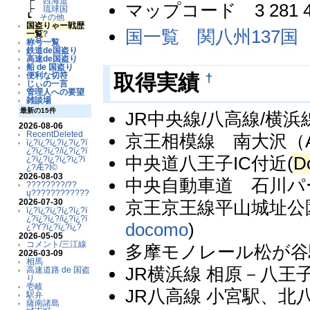
┣
西海道
マップコード 3 281 
┣
琉球国
┗
その他
国盗りゃー戦歴
国一覧 関八州137国
一覧
?
称号一覧
鉄道de国盗り
高速de国盗り
船 de 国盗り
†
取得実績
便利な切符
じぃの一言
管理人への要望
雑談場
最新の15件
JR中央線/八高線/横
2026-08-06
RecentDeleted
京王相模線 南大沢（AU 
ï¿?ï¿?ï¿?ï¿?ï¿?ï
¿?ï¿?ï¿?/ï¿?ï¿?ï
中央道八王子IC付近(
D
¿?ï¿?ï¿?ï¿?ï¿?ï
¿?Æ?Ï©
2026-08-03
中央自動車道 石川パー
????????/??
ų????????????
2026-07-30
京王京王線平山城址公園
ï¿?ï¿?ï¿?ï¿?ï¿?ï
¿?ï¿?ï¿?/ï¿?ï¿?ï
docomo
)
¿?Ý?ï¿?ï¿?ï¿?
2026-05-05
コメント/三江線
多摩モノレール松が谷
2026-03-09
相馬
JR横浜線 相原－八王子
高速道路 de 国盗
り
壱岐
JR八高線 小宮駅、北八王子
駅弁
薩南諸島