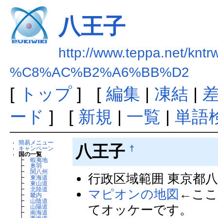
八王子
http://www.teppa.net/kntr
%C8%AC%B2%A6%BB%D2
[
トップ
] [
編集
|
凍結
|
ード
] [
新規
|
一覧
|
単語
簡易メニュー
八王子
†
キャンペーン
国の一覧
┣
蝦夷地
┣
奥羽
┣
関八州
行政区域範囲 東京都
┣
東海道
┣
東山道
┣
北陸道
マピオンの地図
←こ
┣
畿内
┣
山陰道
てオッケーです。
┣
山陽道
┣
南海道