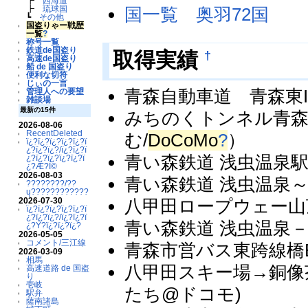
┣
西海道
国一覧 奥羽72国
┣
琉球国
┗
その他
国盗りゃー戦歴
一覧
?
称号一覧
鉄道de国盗り
†
取得実績
高速de国盗り
船 de 国盗り
便利な切符
じぃの一言
青森自動車道 青森東I
管理人への要望
雑談場
最新の15件
みちのくトンネル青森
2026-08-06
RecentDeleted
む/
DoCoMo
?
）
ï¿?ï¿?ï¿?ï¿?ï¿?ï
¿?ï¿?ï¿?/ï¿?ï¿?ï
青い森鉄道 浅虫温泉駅
¿?ï¿?ï¿?ï¿?ï¿?ï
¿?Æ?Ï©
2026-08-03
青い森鉄道 浅虫温泉～東
????????/??
ų????????????
2026-07-30
八甲田ロープウェー山頂
ï¿?ï¿?ï¿?ï¿?ï¿?ï
¿?ï¿?ï¿?/ï¿?ï¿?ï
青い森鉄道 浅虫温泉－小柳
¿?Ý?ï¿?ï¿?ï¿?
2026-05-05
コメント/三江線
青森市営バス東跨線橋
2026-03-09
相馬
八甲田スキー場→銅像
高速道路 de 国盗
り
壱岐
たち@ドコモ)
駅弁
薩南諸島