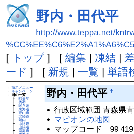
野内・田代平
http://www.teppa.net/kntr
%CC%EE%C6%E2%A1%A6%C
[
トップ
] [
編集
|
凍結
|
ード
] [
新規
|
一覧
|
単語
簡易メニュー
野内・田代平
†
キャンペーン
国の一覧
┣
蝦夷地
┣
奥羽
┣
関八州
行政区域範囲 青森県
┣
東海道
┣
東山道
┣
北陸道
マピオンの地図
┣
畿内
┣
山陰道
マップコード 99 419 
┣
山陽道
┣
南海道