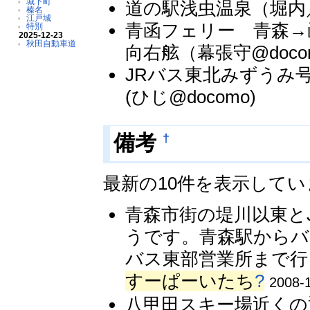
城下町
道の駅浅虫温泉（堀内
榛名
江戸城
青函フェリー 青森→
特別
2025-12-23
秋田自動車道
向右舷（幕張守@doco
JRバス東北みずうみ
(ひじ@docomo)
†
備考
最新の10件を表示して
青森市街の堤川以東と
うです。青森駅から
バス東部営業所まで行
すーぱーいたち
?
2008-
八甲田スキー場近くの