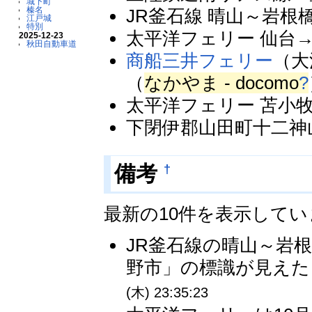
城下町
榛名
JR釜石線 晴山～岩根
江戸城
特別
太平洋フェリー 仙台→苫小
2025-12-23
秋田自動車道
商船三井フェリー
（大
（
なかやま - docomo
?
太平洋フェリー 苫小牧19:
下閉伊郡山田町十二神山
†
備考
最新の10件を表示して
JR釜石線の晴山～岩
野市」の標識が見えた
(木) 23:35:23