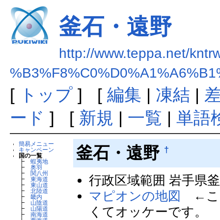
釜石・遠野
http://www.teppa.net/kntr
%B3%F8%C0%D0%A1%A6%B1
[
トップ
] [
編集
|
凍結
|
ード
] [
新規
|
一覧
|
単語
簡易メニュー
釜石・遠野
†
キャンペーン
国の一覧
┣
蝦夷地
┣
奥羽
┣
関八州
行政区域範囲 岩手県
┣
東海道
┣
東山道
┣
北陸道
マピオンの地図
←こ
┣
畿内
┣
山陰道
くてオッケーです。
┣
山陽道
┣
南海道