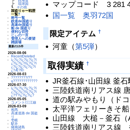
┣
西海道
マップコード 3 281 
┣
琉球国
┗
その他
国盗りゃー戦歴
国一覧 奥羽72国
一覧
?
称号一覧
鉄道de国盗り
高速de国盗り
船 de 国盗り
†
限定アイテム
便利な切符
じぃの一言
管理人への要望
雑談場
河童（
第5弾
）
最新の15件
2026-08-06
RecentDeleted
ï¿?ï¿?ï¿?ï¿?ï¿?ï
†
取得実績
¿?ï¿?ï¿?/ï¿?ï¿?ï
¿?ï¿?ï¿?ï¿?ï¿?ï
¿?Æ?Ï©
2026-08-03
????????/??
JR釜石線･山田線 釜石駅
ų????????????
2026-07-30
三陸鉄道南リアス線 唐丹
ï¿?ï¿?ï¿?ï¿?ï¿?ï
¿?ï¿?ï¿?/ï¿?ï¿?ï
¿?Ý?ï¿?ï¿?ï¿?
道の駅みやもり（ドコ
2026-05-05
コメント/三江線
2026-03-09
太平洋フェリーきそ船
相馬
高速道路 de 国盗
山田線 大槌－釜石（AU 
り
壱岐
駅弁
三陸鉄道南リアス線 釜石
薩南諸島