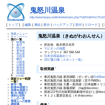
鬼怒川温泉
http://www.teppa.net/kntrwiki/index.php?%B5%B4
[
トップ
] [
編集
|
凍結
|
差分
|
バックアップ
|
添付
|
リロード
] [
簡易メニュー
鬼怒川温泉（きぬがわおんせん
キャンペーン
国の一覧
┣
蝦夷地
所在地 栃木県日光市
┣
奥羽
┣
関八州
マピオンの地図
┣
東海道
マップコード 367 566 544
┣
東山道
日本全国温泉めぐり
┣
北陸道
┣
畿内
2017夏の陣（スポット一覧）
┣
山陰道
┣
山陽道
┣
南海道
†
取得実績
┣
西海道
┣
琉球国
┗
その他
東武鬼怒川線 新高徳駅（すいすい@
SoftBan
国盗りゃー戦歴
東武鬼怒川線 鬼怒川温泉駅（宮子/N905i）
一覧
?
東部鬼怒川線 大桑～新高徳（日本縦断トリコ＠
称号一覧
鉄道de国盗り
東武鬼怒川線 新藤原駅 （haj@docomo）
高速de国盗り
国道121号日光猿軍団猿劇場付近(ひじ@doco
船 de 国盗り
Ｒ１２１栗原交差点（Ｋ＠docomo）
便利な切符
じぃの一言
管理人への要望
雑談場
†
備考