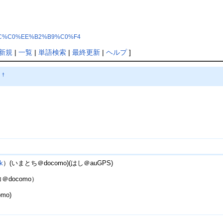
%C5%DC%C0%EE%B2%B9%C0%F4
新規
|
一覧
|
単語検索
|
最終更新
|
ヘルプ
]
）
†
k
）(いまとち＠docomo)(はし＠auGPS)
docomo）
mo)