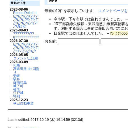
最新の15件
2026-08-06
最新の10件を表示しています。
コメントページを
RecentDeleted
ï¿?ï¿?ï¿?ï¿?ï¿?ï
今市駅・下今市駅では盗れませんでした。 -
¿?ï¿?ï¿?/ï¿?ï¿?ï
¿?ï¿?ï¿?ï¿?ï¿?ï
JR宇都宮線矢板駅～東武鬼怒川線新高徳駅を
¿?Æ?Ï©
す。利用する場合は事前に藤田合同バスにお問
2026-08-03
日光駅では盗れませんでした。 --
ひじ@doc
????????/??
ų????????????
2026-07-30
お名前:
ï¿?ï¿?ï¿?ï¿?ï¿?ï
¿?ï¿?ï¿?/ï¿?ï¿?ï
¿?Ý?ï¿?ï¿?ï¿?
2026-05-05
コメント/三江線
2026-03-09
相馬
高速道路 de 国盗
り
壱岐
駅弁
薩南諸島
城下町
榛名
江戸城
特別
2025-12-23
秋田自動車道
Last-modified: 2017-10-19 (木) 16:14:59 (3213d)