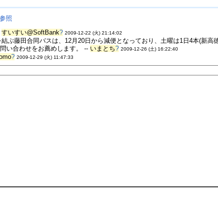
参照
-
すいすい@SoftBank
?
2009-12-22 (火) 21:14:02
結ぶ藤田合同バスは、12月20日から減便となっており、土曜は1日4本(新高徳
い合わせをお薦めします。 --
いまとち
?
2009-12-26 (土) 16:22:40
omo
?
2009-12-29 (火) 11:47:33