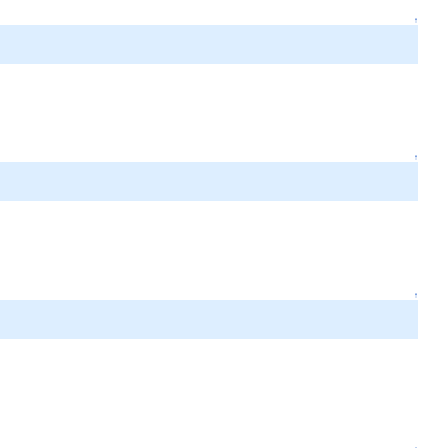
↑
↑
↑