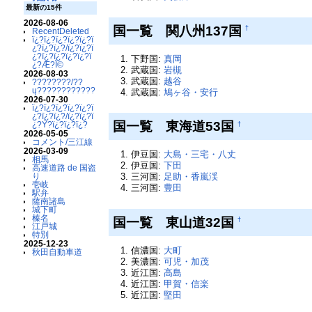
最新の15件
2026-08-06
国一覧 関八州137国
†
RecentDeleted
ï¿?ï¿?ï¿?ï¿?ï¿?ï
¿?ï¿?ï¿?/ï¿?ï¿?ï
¿?ï¿?ï¿?ï¿?ï¿?ï
下野国:
真岡
¿?Æ?Ï©
武蔵国:
岩槻
2026-08-03
武蔵国:
越谷
????????/??
ų????????????
武蔵国:
鳩ヶ谷・安行
2026-07-30
ï¿?ï¿?ï¿?ï¿?ï¿?ï
¿?ï¿?ï¿?/ï¿?ï¿?ï
国一覧 東海道53国
¿?Ý?ï¿?ï¿?ï¿?
†
2026-05-05
コメント/三江線
2026-03-09
伊豆国:
大島・三宅・八丈
相馬
伊豆国:
下田
高速道路 de 国盗
り
三河国:
足助・香嵐渓
壱岐
三河国:
豊田
駅弁
薩南諸島
城下町
榛名
国一覧 東山道32国
†
江戸城
特別
2025-12-23
信濃国:
大町
秋田自動車道
美濃国:
可児・加茂
近江国:
高島
近江国:
甲賀・信楽
近江国:
堅田