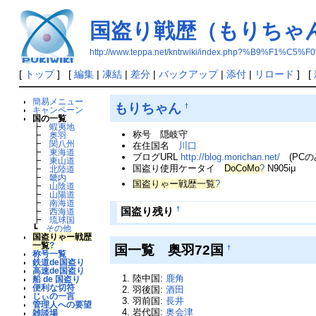
国盗り戦歴（もりちゃ
http://www.teppa.net/kntrwiki/index.php?%B
[
トップ
] [
編集
|
凍結
|
差分
|
バックアップ
|
添付
|
リロード
] [
簡易メニュー
もりちゃん
†
キャンペーン
国の一覧
┣
蝦夷地
称号 隠岐守
┣
奥羽
┣
関八州
在住国名
川口
┣
東海道
ブログURL
http://blog.morichan.net/
(PCの
┣
東山道
国盗り使用ケータイ
DoCoMo
?
N905iμ
┣
北陸道
┣
畿内
国盗りゃー戦歴一覧
?
┣
山陰道
┣
山陽道
┣
南海道
†
国盗り残り
┣
西海道
┣
琉球国
┗
その他
国盗りゃー戦歴
一覧
?
国一覧 奥羽72国
†
称号一覧
鉄道de国盗り
高速de国盗り
陸中国:
鹿角
船 de 国盗り
便利な切符
羽後国:
酒田
じぃの一言
羽前国:
長井
管理人への要望
岩代国:
奥会津
雑談場