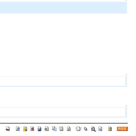
↑
↑
↑