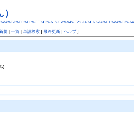
ん）
9%F1%C5%F0%A4%EA%C0%EF%CE%F2%A1%CA%A4%E2%A4%EA%A4%C1%A4%E3%
新規
|
一覧
|
単語検索
|
最終更新
|
ヘルプ
]
み)