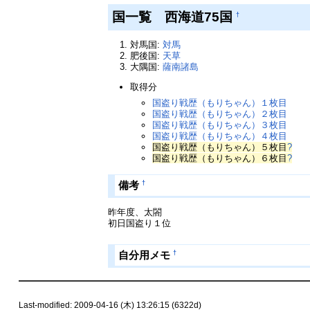
国一覧 西海道75国
†
対馬国:
対馬
肥後国:
天草
大隅国:
薩南諸島
取得分
国盗り戦歴（もりちゃん）１枚目
国盗り戦歴（もりちゃん）２枚目
国盗り戦歴（もりちゃん）３枚目
国盗り戦歴（もりちゃん）４枚目
国盗り戦歴（もりちゃん）５枚目
?
国盗り戦歴（もりちゃん）６枚目
?
†
備考
昨年度、太閤
初日国盗り１位
†
自分用メモ
Last-modified: 2009-04-16 (木) 13:26:15 (6322d)