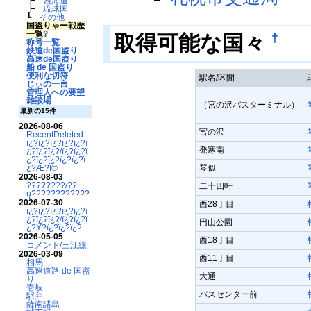
┣
西海道
┣
琉球国
┗
その他
国盗りゃー戦歴
一覧
?
†
取得可能な国々
称号一覧
鉄道de国盗り
高速de国盗り
船 de 国盗り
便利な切符
駅名/区間
じぃの一言
管理人への要望
雑談場
（宮の沢バスターミナル）
最新の15件
2026-08-06
宮の沢
RecentDeleted
ï¿?ï¿?ï¿?ï¿?ï¿?ï
発寒南
¿?ï¿?ï¿?/ï¿?ï¿?ï
¿?ï¿?ï¿?ï¿?ï¿?ï
琴似
¿?Æ?Ï©
2026-08-03
????????/??
二十四軒
ų????????????
2026-07-30
西28丁目
ï¿?ï¿?ï¿?ï¿?ï¿?ï
¿?ï¿?ï¿?/ï¿?ï¿?ï
円山公園
¿?Ý?ï¿?ï¿?ï¿?
2026-05-05
西18丁目
コメント/三江線
2026-03-09
西11丁目
相馬
高速道路 de 国盗
大通
り
壱岐
バスセンター前
駅弁
薩南諸島