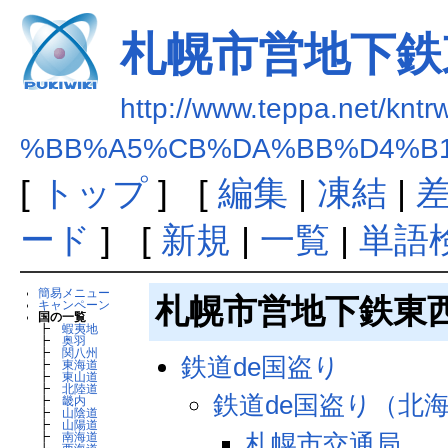
札幌市営地下鉄
http://www.teppa.net/kntr
%BB%A5%CB%DA%BB%D4%B
[
トップ
] [
編集
|
凍結
|
ード
] [
新規
|
一覧
|
単語
簡易メニュー
札幌市営地下鉄東
キャンペーン
国の一覧
┣
蝦夷地
┣
奥羽
┣
関八州
鉄道de国盗り
┣
東海道
┣
東山道
┣
北陸道
鉄道de国盗り（北
┣
畿内
┣
山陰道
┣
山陽道
札幌市交通局
┣
南海道