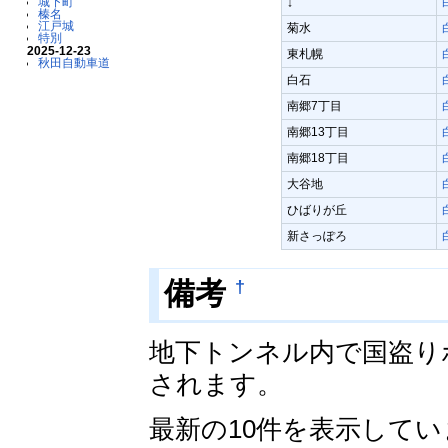
城下町
↓
榛名
江戸城
菊水
特別
2025-12-23
東札幌
秋田自動車道
白石
南郷7丁目
南郷13丁目
南郷18丁目
大谷地
ひばりが丘
新さっぽろ
†
備考
地下トンネル内で国盗り
されます。
最新の10件を表示して