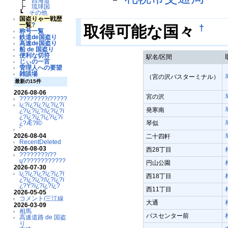
┣
西海道
┣
琉球国
┗
その他
国盗りゃー戦歴
一覧
?
†
取得可能な国々
称号一覧
鉄道de国盗り
高速de国盗り
船 de 国盗り
便利な切符
駅名/区間
じぃの一言
管理人への要望
雑談場
（宮の沢バスターミナル）
最新の15件
2026-08-06
宮の沢
????????/??????????
ï¿?ï¿?ï¿?ï¿?ï¿?ï
発寒南
¿?ï¿?ï¿?/ï¿?ï¿?ï
¿?ï¿?ï¿?ï¿?ï¿?ï
琴似
¿?Æ?Ï©
'
2026-08-04
二十四軒
RecentDeleted
2026-08-03
西28丁目
????????/??
ų????????????
円山公園
2026-07-30
ï¿?ï¿?ï¿?ï¿?ï¿?ï
西18丁目
¿?ï¿?ï¿?/ï¿?ï¿?ï
¿?Ý?ï¿?ï¿?ï¿?
西11丁目
2026-05-05
コメント/三江線
大通
2026-03-09
相馬
バスセンター前
高速道路 de 国盗
り