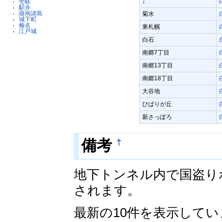
↓
壱岐
駅弁
薩南諸島
菊水
城下町
榛名
東札幌
江戸城
白石
南郷7丁目
南郷13丁目
南郷18丁目
大谷地
ひばりが丘
新さっぽろ
†
備考
地下トンネル内で国盗り
されます。
最新の10件を表示して