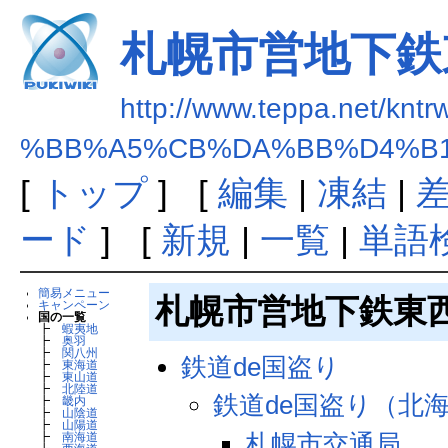
札幌市営地下鉄
http://www.teppa.net/kntr
%BB%A5%CB%DA%BB%D4%B
[
トップ
] [
編集
|
凍結
|
ード
] [
新規
|
一覧
|
単語
簡易メニュー
札幌市営地下鉄東
キャンペーン
国の一覧
┣
蝦夷地
┣
奥羽
┣
関八州
鉄道de国盗り
┣
東海道
┣
東山道
┣
北陸道
鉄道de国盗り（北
┣
畿内
┣
山陰道
┣
山陽道
札幌市交通局
┣
南海道