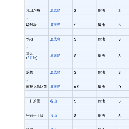
↓
荒田八幡
鹿児島
鴨池
S
S
↓
騎射場
鹿児島
鴨池
S
S
↓
鴨池
鹿児島
鴨池
S
S
↓
郡元
鹿児島
鴨池
S
S
(
2系統
)
↓
涙橋
鹿児島
鴨池
S
S
↓
南鹿児島駅前
鹿児島
鴨池
a S
D
↓
二軒茶屋
谷山
鴨池
S
S
↓
宇宿一丁目
谷山
鴨池
S
S
↓