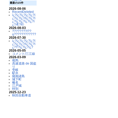
最新の15件
2026-08-06
RecentDeleted
ï¿?ï¿?ï¿?ï¿?ï¿?ï
¿?ï¿?ï¿?/ï¿?ï¿?ï
¿?ï¿?ï¿?ï¿?ï¿?ï
¿?Æ?Ï©
2026-08-03
????????/??
ų????????????
2026-07-30
ï¿?ï¿?ï¿?ï¿?ï¿?ï
¿?ï¿?ï¿?/ï¿?ï¿?ï
¿?Ý?ï¿?ï¿?ï¿?
2026-05-05
コメント/三江線
2026-03-09
相馬
高速道路 de 国盗
り
壱岐
駅弁
薩南諸島
城下町
榛名
江戸城
特別
2025-12-23
秋田自動車道