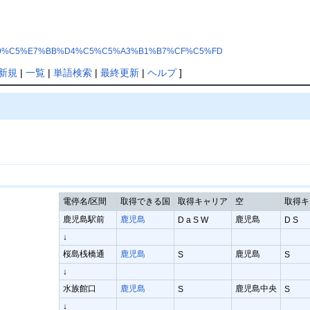
%AF%BB%F9%C5%E7%BB%D4%C5%C5%A3%B1%B7%CF%C5%FD
新規
|
一覧
|
単語検索
|
最終更新
|
ヘルプ
]
電停名/区間
取得できる国
取得キャリア
空
取得キ
鹿児島駅前
鹿児島
鹿児島
D a S W
D S
↓
桜島桟橋通
鹿児島
鹿児島
S
S
↓
水族館口
鹿児島
鹿児島中央
S
S
↓