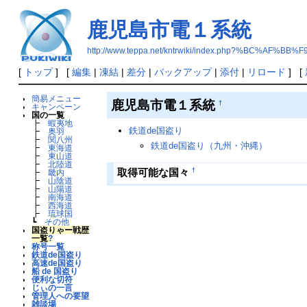
鹿児島市電１系統
http://www.teppa.net/kntrwiki/index.php?%BC
[
トップ
] [
編集
|
凍結
|
差分
|
バックアップ
|
添付
|
リロード
] [
簡易メニュー
鹿児島市電１系統
†
キャンペーン
国の一覧
┣
蝦夷地
鉄道de国盗り
┣
奥羽
┣
関八州
鉄道de国盗り（九州・沖縄）
┣
東海道
┣
東山道
┣
北陸道
†
取得可能な国々
┣
畿内
┣
山陰道
┣
山陽道
┣
南海道
┣
西海道
┣
琉球国
┗
その他
国盗りゃー戦歴
一覧
?
称号一覧
鉄道de国盗り
高速de国盗り
船 de 国盗り
便利な切符
じぃの一言
管理人への要望
雑談場