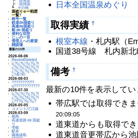
┣
西海道
日本全国温泉めぐり
┣
琉球国
┗
その他
国盗りゃー戦歴
一覧
?
称号一覧
†
取得実績
鉄道de国盗り
高速de国盗り
船 de 国盗り
便利な切符
じぃの一言
根室本線
・札内駅（Emp
管理人への要望
雑談場
国道38号線 札内新
最新の15件
2026-08-06
RecentDeleted
ï¿?ï¿?ï¿?ï¿?ï¿?ï
¿?ï¿?ï¿?/ï¿?ï¿?ï
†
備考
¿?ï¿?ï¿?ï¿?ï¿?ï
¿?Æ?Ï©
2026-08-03
????????/??
ų????????????
最新の10件を表示して
2026-07-30
ï¿?ï¿?ï¿?ï¿?ï¿?ï
¿?ï¿?ï¿?/ï¿?ï¿?ï
帯広駅では取得できませ
¿?Ý?ï¿?ï¿?ï¿?
2026-05-05
コメント/三江線
2026-03-09
20:09:05
相馬
高速道路 de 国盗
道東道からも取得できま
り
壱岐
駅弁
道東道音更帯広から池
薩南諸島