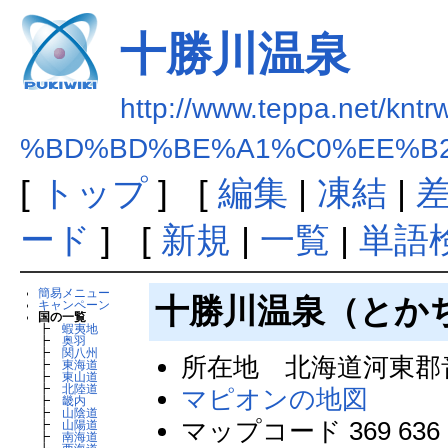
十勝川温泉
http://www.teppa.net/kntr
%BD%BD%BE%A1%C0%EE%B
[
トップ
] [
編集
|
凍結
|
ード
] [
新規
|
一覧
|
単語
簡易メニュー
十勝川温泉（とか
キャンペーン
国の一覧
┣
蝦夷地
┣
奥羽
┣
関八州
所在地 北海道河東郡
┣
東海道
┣
東山道
┣
北陸道
マピオンの地図
┣
畿内
┣
山陰道
マップコード 369 636 
┣
山陽道
┣
南海道