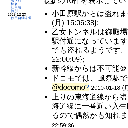
最新の10件を表示して
城下町
榛名
江戸城
特別
小田原駅からは盗れませ
2025-12-23
秋田自動車道
(月) 15:06:38};
乙女トンネルは御殿場
駅付近になっています
でも盗れるようです。 
22:00:09};
新幹線からは不可能＠ド
ドコモでは、風祭駅で
@docomo
?
2010-01-18 (月
上りの東海道線から盗
海道線に一番近い入生
るので偶然かも知れませ
22:59:36