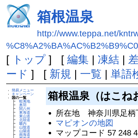
箱根温泉
http://www.teppa.net/kntr
%C8%A2%BA%AC%B2%B9%C0
[
トップ
] [
編集
|
凍結
|
ード
] [
新規
|
一覧
|
単語
簡易メニュー
箱根温泉（はこね
キャンペーン
国の一覧
┣
蝦夷地
┣
奥羽
┣
関八州
所在地 神奈川県足柄
┣
東海道
┣
東山道
┣
北陸道
マピオンの地図
┣
畿内
┣
山陰道
マップコード 57 248 4
┣
山陽道
┣
南海道