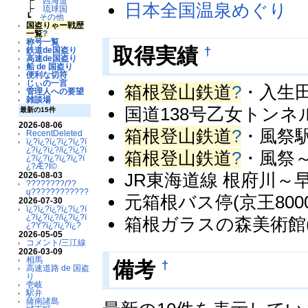
┣
西海道
日本全国温泉めぐり
┣
琉球国
┗
その他
国盗りゃー戦歴
一覧
?
称号一覧
†
取得実績
鉄道de国盗り
高速de国盗り
船 de 国盗り
便利な切符
じぃの一言
箱根登山鉄道
?
・入生
管理人への要望
雑談場
国道138号乙女トンネル
最新の15件
2026-08-06
箱根登山鉄道
?
・風祭駅(
RecentDeleted
ï¿?ï¿?ï¿?ï¿?ï¿?ï
¿?ï¿?ï¿?/ï¿?ï¿?ï
箱根登山鉄道
?
・風祭～
¿?ï¿?ï¿?ï¿?ï¿?ï
¿?Æ?Ï©
JR東海道線 根府川～早
2026-08-03
????????/??
ų????????????
元箱根バス停(京王8000
2026-07-30
ï¿?ï¿?ï¿?ï¿?ï¿?ï
¿?ï¿?ï¿?/ï¿?ï¿?ï
箱根ガラスの森美術館(遊花
¿?Ý?ï¿?ï¿?ï¿?
2026-05-05
コメント/三江線
2026-03-09
相馬
†
備考
高速道路 de 国盗
り
壱岐
駅弁
薩南諸島