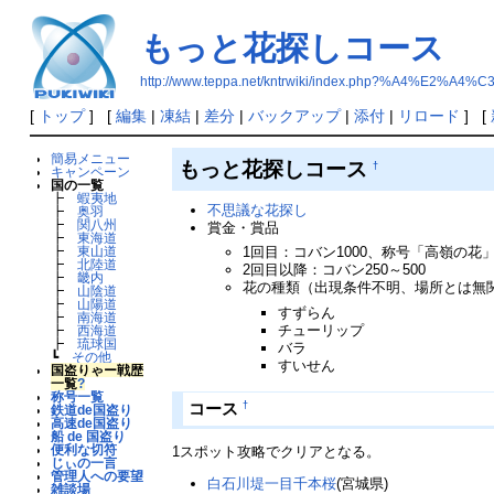
もっと花探しコース
http://www.teppa.net/kntrwiki/index.php?%A4
[
トップ
] [
編集
|
凍結
|
差分
|
バックアップ
|
添付
|
リロード
] [
簡易メニュー
もっと花探しコース
†
キャンペーン
国の一覧
┣
蝦夷地
不思議な花探し
┣
奥羽
┣
関八州
賞金・賞品
┣
東海道
1回目：コバン1000、称号「高嶺の
┣
東山道
┣
北陸道
2回目以降：コバン250～500
┣
畿内
花の種類（出現条件不明、場所とは無
┣
山陰道
┣
山陽道
すずらん
┣
南海道
チューリップ
┣
西海道
┣
琉球国
バラ
┗
その他
すいせん
国盗りゃー戦歴
一覧
?
称号一覧
†
コース
鉄道de国盗り
高速de国盗り
船 de 国盗り
便利な切符
1スポット攻略でクリアとなる。
じぃの一言
管理人への要望
白石川堤一目千本桜
(宮城県)
雑談場