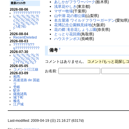
あしかがフラワーパーク
(栃木県)
最新の15件
浅草花やしき
(東京都)
2026-08-06
マザー牧場
(千葉県)
????????/??????????
山中湖 花の都公園
(山梨県)
ï¿?ï¿?ï¿?ï¿?ï¿?ï
¿?ï¿?ï¿?/ï¿?ï¿?ï
名古屋港 ワイルドフラワーガーデン
(愛知県)
¿?ï¿?ï¿?ï¿?ï¿?ï
花博記念公園鶴見緑地
(大阪府)
¿?Æ?Ï©
花の郷 滝谷花しょうぶ園
(奈良県)
'
2026-08-04
とっとり花回廊
(鳥取県)
RecentDeleted
ハウステンボス
(長崎県)
2026-08-03
????????/??
ų????????????
†
備考
2026-07-30
ï¿?ï¿?ï¿?ï¿?ï¿?ï
¿?ï¿?ï¿?/ï¿?ï¿?ï
コメントはありません。
コメント/もっと花探し
¿?Ý?ï¿?ï¿?ï¿?
2026-05-05
コメント/三江線
お名前:
2026-03-09
相馬
高速道路 de 国盗
り
壱岐
駅弁
薩南諸島
城下町
榛名
江戸城
Last-modified: 2009-04-19 (日) 21:16:27 (6317d)