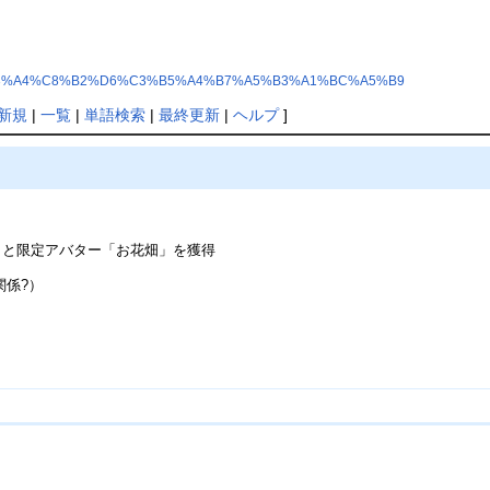
%E2%A4%C3%A4%C8%B2%D6%C3%B5%A4%B7%A5%B3%A1%BC%A5%B9
新規
|
一覧
|
単語検索
|
最終更新
|
ヘルプ
]
花」と限定アバター「お花畑」を獲得
関係?）