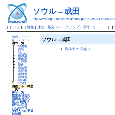
ソウル→成田
http://www.teppa.net/kntrwiki/index.php?%A5%B
[
トップ
] [
編集
|
凍結
|
差分
|
バックアップ
|
添付
|
リロード
] [
簡易メニュー
ソウル→成田
†
キャンペーン
国の一覧
┣
蝦夷地
飛行機 de 国盗り
┣
奥羽
┣
関八州
┣
東海道
┣
東山道
┣
北陸道
┣
畿内
┣
山陰道
┣
山陽道
┣
南海道
┣
西海道
┣
琉球国
┗
その他
国盗りゃー戦歴
一覧
?
称号一覧
鉄道de国盗り
高速de国盗り
船 de 国盗り
便利な切符
じぃの一言
管理人への要望
雑談場