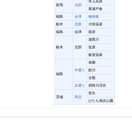
水上高原
群馬
北部
尾瀬戸倉
福島
会津
檜枝岐
栃木
北部
川俣温泉
福島
会津
舘岩
湯西川
栃木
北部
塩原
板室温泉
表郷
中通り
鮫川
福島
古殿
浜通り
四時川渓谷
世矢
茨城
県北
ひたち海浜公園