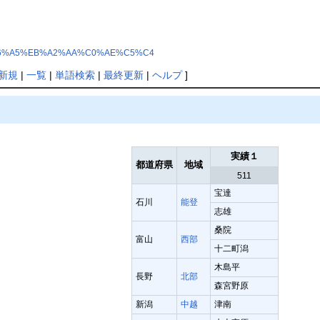
D%A5%A6%A5%EB%A2%AA%C0%AE%C5%C4
新規
|
一覧
|
単語検索
|
最終更新
|
ヘルプ
]
実績１
都道府県
地域
511
宝達
石川
能登
志雄
桑院
富山
西部
十二町潟
木島平
長野
北部
森宮野原
新潟
中越
津南