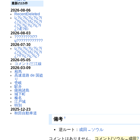
最新の15件
2026-08-06
RecentDeleted
ï¿?ï¿?ï¿?ï¿?ï¿?ï
¿?ï¿?ï¿?/ï¿?ï¿?ï
¿?ï¿?ï¿?ï¿?ï¿?ï
¿?Æ?Ï©
2026-08-03
????????/??
ų????????????
2026-07-30
ï¿?ï¿?ï¿?ï¿?ï¿?ï
¿?ï¿?ï¿?/ï¿?ï¿?ï
¿?Ý?ï¿?ï¿?ï¿?
2026-05-05
コメント/三江線
2026-03-09
相馬
高速道路 de 国盗
り
壱岐
駅弁
薩南諸島
城下町
榛名
江戸城
特別
2025-12-23
秋田自動車道
†
備考
逆ルート：
成田→ソウル
コメントはありません。
コメント/ソウル→成田
?