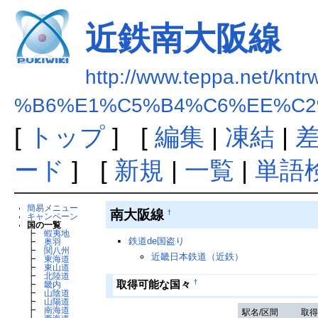
近鉄南大阪線
http://www.teppa.net/kntr
%B6%E1%C5%B4%C6%EE%C2
[
トップ
] [
編集
|
凍結
|
ード
] [
新規
|
一覧
|
単語
簡易メニュー
南大阪線
†
キャンペーン
国の一覧
┣
蝦夷地
鉄道de国盗り
┣
奥羽
┣
関八州
近畿日本鉄道（近鉄）
┣
東海道
┣
東山道
┣
北陸道
†
取得可能な国々
┣
畿内
┣
山陰道
┣
山陽道
┣
南海道
駅名/区間
取得