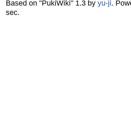
Based on "PukiWiki" 1.3 by
yu-ji
. Pow
sec.