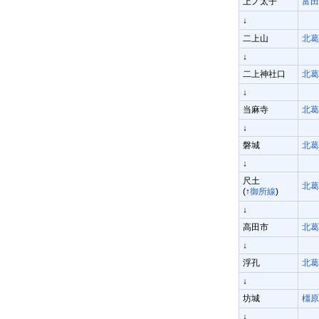
上ノ太子
富田
↓
二上山
北葛
↓
二上神社口
北葛
↓
当麻寺
北葛
↓
磐城
北葛
↓
尺土
北葛
(↑
御所線
)
↓
高田市
北葛
↓
浮孔
北葛
↓
坊城
橿原
↓