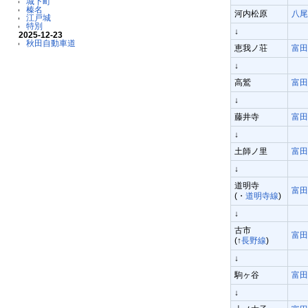
城下町
榛名
河内松原
八尾
江戸城
特別
↓
2025-12-23
秋田自動車道
恵我ノ荘
富田
↓
高鷲
富田
↓
藤井寺
富田
↓
土師ノ里
富田
↓
道明寺
富田
(・
道明寺線
)
↓
古市
富田
(↑
長野線
)
↓
駒ヶ谷
富田
↓