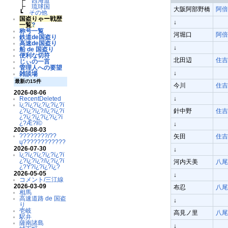
┣
西海道
┣
琉球国
大阪阿部野橋
阿倍
┗
その他
国盗りゃー戦歴
↓
一覧
?
称号一覧
河堀口
阿倍
鉄道de国盗り
高速de国盗り
↓
船 de 国盗り
便利な切符
北田辺
住吉
じぃの一言
管理人への要望
↓
雑談場
最新の15件
今川
住吉
2026-08-06
RecentDeleted
↓
ï¿?ï¿?ï¿?ï¿?ï¿?ï
¿?ï¿?ï¿?/ï¿?ï¿?ï
針中野
住吉
¿?ï¿?ï¿?ï¿?ï¿?ï
¿?Æ?Ï©
↓
2026-08-03
????????/??
矢田
住吉
ų????????????
2026-07-30
↓
ï¿?ï¿?ï¿?ï¿?ï¿?ï
¿?ï¿?ï¿?/ï¿?ï¿?ï
河内天美
八尾
¿?Ý?ï¿?ï¿?ï¿?
2026-05-05
↓
コメント/三江線
2026-03-09
布忍
八尾
相馬
高速道路 de 国盗
↓
り
壱岐
高見ノ里
八尾
駅弁
薩南諸島
↓