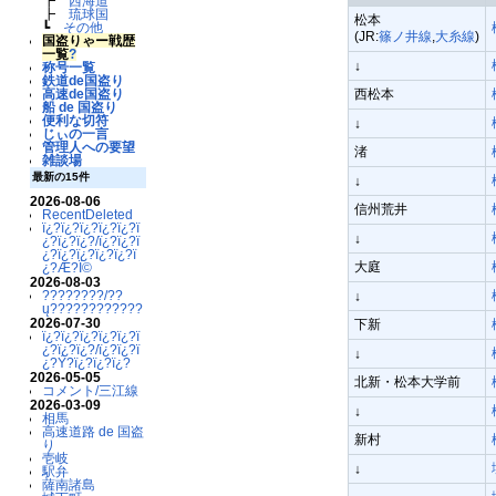
┣
西海道
┣
琉球国
松本
┗
その他
(JR:
篠ノ井線
,
大糸線
)
国盗りゃー戦歴
一覧
?
↓
称号一覧
鉄道de国盗り
西松本
高速de国盗り
船 de 国盗り
便利な切符
↓
じぃの一言
管理人への要望
渚
雑談場
最新の15件
↓
2026-08-06
信州荒井
RecentDeleted
ï¿?ï¿?ï¿?ï¿?ï¿?ï
↓
¿?ï¿?ï¿?/ï¿?ï¿?ï
¿?ï¿?ï¿?ï¿?ï¿?ï
大庭
¿?Æ?Ï©
2026-08-03
????????/??
↓
ų????????????
2026-07-30
下新
ï¿?ï¿?ï¿?ï¿?ï¿?ï
¿?ï¿?ï¿?/ï¿?ï¿?ï
↓
¿?Ý?ï¿?ï¿?ï¿?
2026-05-05
北新・松本大学前
コメント/三江線
2026-03-09
↓
相馬
高速道路 de 国盗
新村
り
壱岐
↓
駅弁
薩南諸島