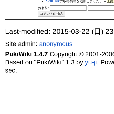
SoftBank
の取得情報を追加しました。 --
玉姫@
お名前:
Last-modified: 2015-03-22 (日) 23
Site admin:
anonymous
PukiWiki 1.4.7
Copyright © 2001-20
Based on "PukiWiki" 1.3 by
yu-ji
. Pow
sec.