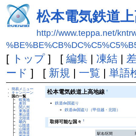
松本電気鉄道上
http://www.teppa.net/kntr
%BE%BE%CB%DC%C5%C5%B
[
トップ
] [
編集
|
凍結
|
ード
] [
新規
|
一覧
|
単語
簡易メニュー
松本電気鉄道上高地線
†
キャンペーン
国の一覧
┣
蝦夷地
鉄道de国盗り
┣
奥羽
┣
関八州
鉄道de国盗り（甲信越・北陸）
┣
東海道
┣
東山道
┣
北陸道
†
取得可能な国々
┣
畿内
┣
山陰道
┣
山陽道
┣
南海道
駅名/区間