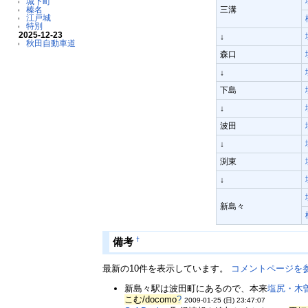
城下町
榛名
三溝
江戸城
特別
2025-12-23
↓
秋田自動車道
森口
↓
下島
↓
波田
↓
渕東
↓
新島々
†
備考
最新の10件を表示しています。
コメントページを
新島々駅は波田町にあるので、本来
塩尻・木
こむ/docomo
?
2009-01-25 (日) 23:47:07