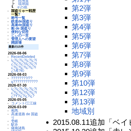
┣
西海道
┣
琉球国
第2弾
┗
その他
国盗りゃー戦歴
一覧
?
第3弾
称号一覧
鉄道de国盗り
第4弾
高速de国盗り
船 de 国盗り
便利な切符
第5弾
じぃの一言
管理人への要望
雑談場
第6弾
最新の15件
第7弾
2026-08-06
RecentDeleted
ï¿?ï¿?ï¿?ï¿?ï¿?ï
第8弾
¿?ï¿?ï¿?/ï¿?ï¿?ï
¿?ï¿?ï¿?ï¿?ï¿?ï
¿?Æ?Ï©
第9弾
2026-08-03
????????/??
第10弾
ų????????????
2026-07-30
ï¿?ï¿?ï¿?ï¿?ï¿?ï
第12弾
¿?ï¿?ï¿?/ï¿?ï¿?ï
¿?Ý?ï¿?ï¿?ï¿?
第13弾
2026-05-05
コメント/三江線
2026-03-09
地域別
相馬
高速道路 de 国盗
り
2015.08.11追加「
壱岐
駅弁
薩南諸島