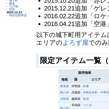
2015.10.20追加「赤
城下町
榛名
江戸城
2015.12.21追加「ゲ
特別
2025-12-23
2016.02.22追加「ロ
秋田自動車道
2016.04.21追加「空港
以下の城下町用アイテム
エリアの
よろず屋
でのみ
限定アイテム一覧（
販売地域
地域
国
エリア
東海道
伊勢国
鈴鹿
関八州
武蔵国
伊勢佐木町・中華
北陸道
越後国
魚沼
常陸国
つくば
関八州