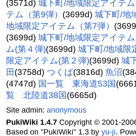
(3571d)
城下町/地域限定アイテム
テム（第9弾）
(3699d)
城下町/地
地域限定アイテム（第7弾）
(369
(3699d)
城下町/地域限定アイテム
ム(第４弾)
(3699d)
城下町/地域限
限定アイテム(第２弾)
(3699d)
城
田
(3758d)
つくば
(3816d)
魚沼
(3
(4747d)
国一覧 東海道53国
(666
覧 北陸道38国
(6665d)
Site admin:
anonymous
PukiWiki 1.4.7
Copyright © 2001-20
Based on "PukiWiki" 1.3 by
yu-ji
. Pow