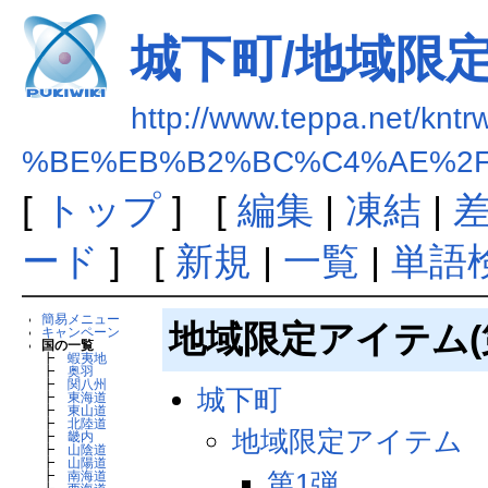
城下町/地域限
http://www.teppa.net/kntr
%BE%EB%B2%BC%C4%AE%2F
[
トップ
] [
編集
|
凍結
|
ード
] [
新規
|
一覧
|
単語
簡易メニュー
地域限定アイテム(
キャンペーン
国の一覧
┣
蝦夷地
┣
奥羽
┣
関八州
城下町
┣
東海道
┣
東山道
┣
北陸道
地域限定アイテム
┣
畿内
┣
山陰道
┣
山陽道
第1弾
┣
南海道