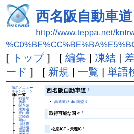
西名阪自動車道
http://www.teppa.net/kntr
%C0%BE%CC%BE%BA%E5%B
[
トップ
] [
編集
|
凍結
|
ード
] [
新規
|
一覧
|
単語
簡易メニュー
西名阪自動車道
†
キャンペーン
国の一覧
┣
蝦夷地
高速道路 de 国盗り
┣
奥羽
┣
関八州
┣
東海道
†
取得可能な国々
┣
東山道
┣
北陸道
┣
畿内
┣
山陰道
┣
山陽道
†
松原JCT～天理IC
┣
南海道