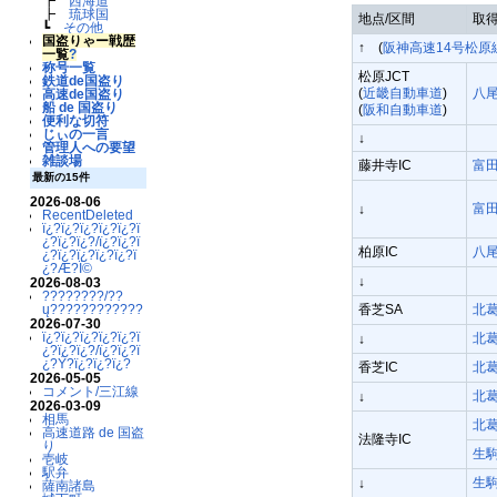
┣
西海道
┣
琉球国
地点/区間
取
┗
その他
国盗りゃー戦歴
↑ (
阪神高速14号松原
一覧
?
称号一覧
松原JCT
鉄道de国盗り
(
近畿自動車道
)
八
高速de国盗り
船 de 国盗り
(
阪和自動車道
)
便利な切符
じぃの一言
↓
管理人への要望
雑談場
藤井寺IC
富
最新の15件
2026-08-06
富
↓
RecentDeleted
ï¿?ï¿?ï¿?ï¿?ï¿?ï
¿?ï¿?ï¿?/ï¿?ï¿?ï
柏原IC
八
¿?ï¿?ï¿?ï¿?ï¿?ï
¿?Æ?Ï©
↓
2026-08-03
????????/??
香芝SA
北
ų????????????
2026-07-30
ï¿?ï¿?ï¿?ï¿?ï¿?ï
北
↓
¿?ï¿?ï¿?/ï¿?ï¿?ï
¿?Ý?ï¿?ï¿?ï¿?
香芝IC
北
2026-05-05
コメント/三江線
北
↓
2026-03-09
相馬
北
高速道路 de 国盗
法隆寺IC
り
生
壱岐
駅弁
生
↓
薩南諸島