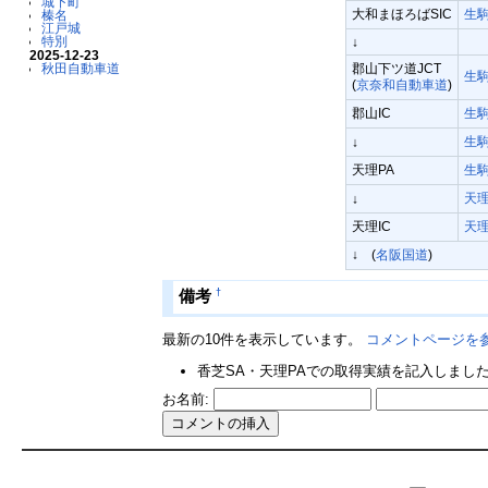
城下町
大和まほろばSIC
生
榛名
江戸城
特別
↓
2025-12-23
郡山下ツ道JCT
秋田自動車道
生
(
京奈和自動車道
)
郡山IC
生
生
↓
天理PA
生
天
↓
天理IC
天
↓ (
名阪国道
)
†
備考
最新の10件を表示しています。
コメントページを
香芝SA・天理PAでの取得実績を記入しました。
お名前: