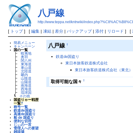
八戸線
http://www.teppa.net/kntrwiki/index.php?%C8%AC%B8
[
トップ
] [
編集
|
凍結
|
差分
|
バックアップ
|
添付
|
リロード
] [
簡易メニュー
八戸線
†
キャンペーン
国の一覧
┣
蝦夷地
鉄道de国盗り
┣
奥羽
┣
関八州
東日本旅客鉄道株式会社
┣
東海道
┣
東山道
東日本旅客鉄道株式会社（東北）
┣
北陸道
┣
畿内
┣
山陰道
†
取得可能な国々
┣
山陽道
┣
南海道
┣
西海道
┣
琉球国
┗
その他
国盗りゃー戦歴
一覧
?
称号一覧
鉄道de国盗り
高速de国盗り
船 de 国盗り
便利な切符
じぃの一言
管理人への要望
雑談場