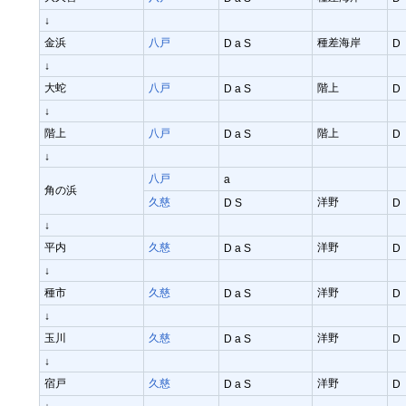
↓
金浜
八戸
種差海岸
D a S
D
↓
大蛇
八戸
階上
D a S
D
↓
階上
八戸
階上
D a S
D
↓
八戸
a
角の浜
久慈
洋野
D S
D
↓
平内
久慈
洋野
D a S
D
↓
種市
久慈
洋野
D a S
D
↓
玉川
久慈
洋野
D a S
D
↓
宿戸
久慈
洋野
D a S
D