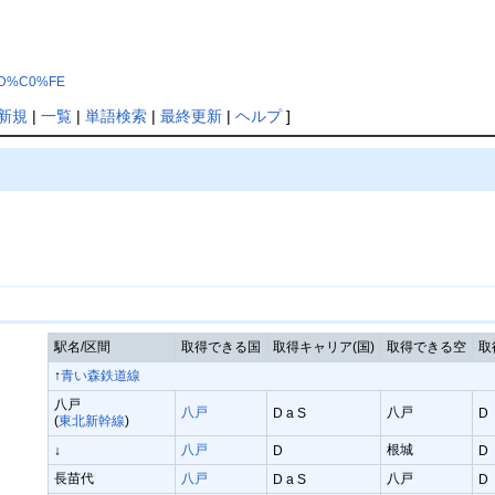
%CD%C0%FE
新規
|
一覧
|
単語検索
|
最終更新
|
ヘルプ
]
駅名/区間
取得できる国
取得キャリア(国)
取得できる空
取
↑
青い森鉄道線
八戸
八戸
八戸
D a S
D
(
東北新幹線
)
八戸
根城
↓
D
D
長苗代
八戸
八戸
D a S
D