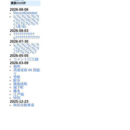
最新の15件
2026-08-06
RecentDeleted
ï¿?ï¿?ï¿?ï¿?ï¿?ï
¿?ï¿?ï¿?/ï¿?ï¿?ï
¿?ï¿?ï¿?ï¿?ï¿?ï
¿?Æ?Ï©
2026-08-03
????????/??
ų????????????
2026-07-30
ï¿?ï¿?ï¿?ï¿?ï¿?ï
¿?ï¿?ï¿?/ï¿?ï¿?ï
¿?Ý?ï¿?ï¿?ï¿?
2026-05-05
コメント/三江線
2026-03-09
相馬
高速道路 de 国盗
り
壱岐
駅弁
薩南諸島
城下町
榛名
江戸城
特別
2025-12-23
秋田自動車道