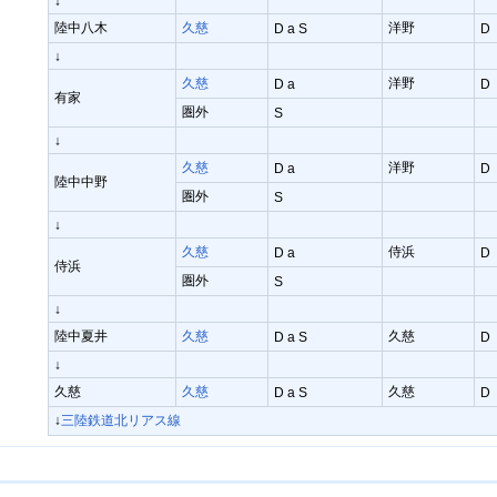
↓
陸中八木
久慈
洋野
D a S
D
↓
久慈
洋野
D a
D
有家
圏外
S
↓
久慈
洋野
D a
D
陸中中野
圏外
S
↓
久慈
侍浜
D a
D
侍浜
圏外
S
↓
陸中夏井
久慈
久慈
D a S
D
↓
久慈
久慈
久慈
D a S
D
↓
三陸鉄道北リアス線